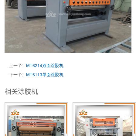
上一个：
MT6214双面涂胶机
下一个：
MT6113单面涂胶机
相关涂胶机