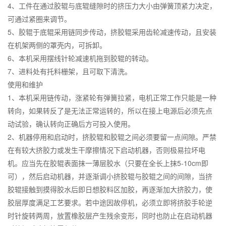
4、工件在通过胶辊与底辊缝隙时的挤压力大小由弹簧顶紧力决定，
可通过紧圈来调节。
5、胶辊于底辊采用链同步传动，挤胶辊采用齿轮减速传动，且安装
在机架两侧的罩壳内，可拆卸。
6、本机采用摆线针轮减速机拖到胶辊的转动。
7、进料处有托料栅架，且可取下清洗。
使用和维护
1、本机采用链传动，涨紧轮有弹簧拉紧，电机正常工作只能是一种
转向，如果转反了是无法正常运转的，所以在接上电源后必须先点
动试验，确认转向正确后方可投入使用。
2、机器停用和启动时，挤胶辊和胶辊之间必须要留一点间隙。严禁
在有较大挤胶力或发生干摩擦情况下启动机器，否则极易拉坏电
机。应当先在胶辊表面抹一薄层胶水（只要在全长上抹5-10cm即
可），然后启动机器，并逐渐调小挤胶辊与胶辊之间的间隙，当挤
胶辊接触到摸得胶水后即日想胶料区加胶，再逐渐加大挤胶力，使
胶层厚度满足工艺要求。若中途因故停机，必须立即将挤胶手轮逆
时针旋转两周，放置橡胶层产生残余变形，同时也防止在启动机器